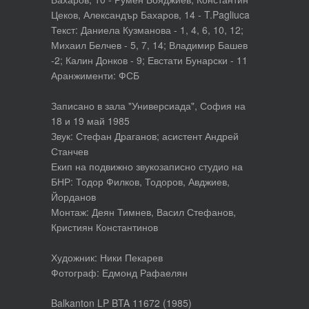
Цеков, Александър Бахаров, 14 - T.Pagliuca
Текст: Даниела Кузманова - 1, 4, 6, 10, 12;
Михаил Белчев - 5, 7, 14; Владимир Башев
-2; Калин Донков - 9; Евстати Бунарски - 11
Аранжименти: ФСБ
Записано в зала "Универсиада", София на
18 и 19 май 1985
Звук: Стефан Драганов; асистент Андрей
Станчев
Екип на подвижно звукозаписно студио на
БНР: Тодор Филков, Тодоров, Авджиев,
Йорданов
Монтаж: Деян Тимнев, Васил Стефанов,
Кристиян Константинов
Художник: Ники Пекарев
Фотограф: Едмонд Рафаелян
Balkanton LP BTA 11672 (1985)