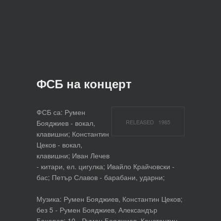
ФСБ на концерт
ФСБ са: Румен
Бояджиев - вокал,
RELEASED 1985
клавишни; Константин
Цеков - вокал,
клавишни; Иван Лечев
- китари, ел. цигулка; Ивайло Крайчовски -
бас; Петър Славов - барабани, ударни;
Музика: Румен Бояджиев, Константин Цеков;
без 5 - Румен Бояджиев, Александър
Бахаров; 10 - Румен Бояджиев, Константин