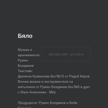
Бяло
Музика и
аранжименти:
RELEASE DATE 24.12.2016
Румен
Бояджиев
Текстове:
Даниела Кузманова без №13 от Радой Киров
Всички вокали и инструментали са
изпълнени от Румен Бояджиев без №5 в дует
с Маги Алексиева - Mey
Продуценти: Румен Бояджиев и Боби
Борисов